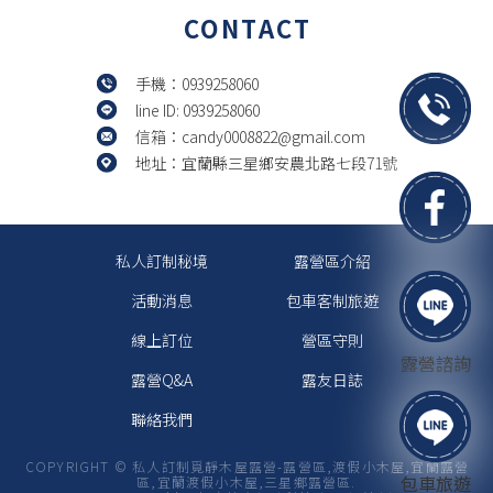
CONTACT
手機：0939258060
line ID: 0939258060
信箱：candy0008822@gmail.com
地址：宜蘭縣三星鄉安農北路七段71號
露營區
露營區推薦
宜蘭露營區
宜蘭露營區推薦
三星鄉露營區
私人訂制秘境
露營區介紹
活動消息
包車客制旅遊
線上訂位
營區守則
露營諮詢
露營Q&A
露友日誌
聯絡我們
COPYRIGHT © 私人訂制覓靜木屋露營-露營區,渡假小木屋,宜蘭露營
包車旅遊
區,宜蘭渡假小木屋,三星鄉露營區.